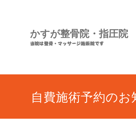
コ
ン
テ
ン
かすが整骨院・指圧院
ツ
へ
当院は整骨・マッサージ施術院です
ス
キ
ッ
プ
自費施術予約のお