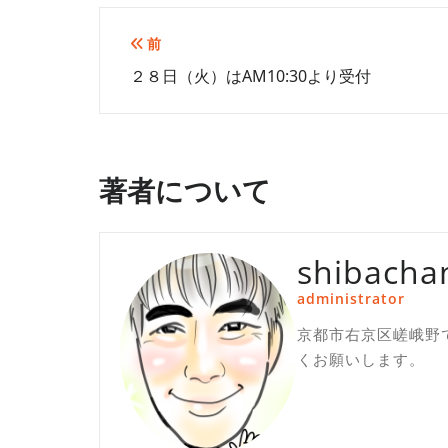
投
前
２８日（火）はAM10:30より受付
稿
ナ
ビ
著者について
ゲ
ー
shibacha
シ
administrator
ョ
京都市右京区嵯峨野
ン
くお願いします。