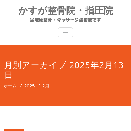
コ
かすが整骨院・指圧院
ン
テ
当院は整骨・マッサージ施術院です
ン
ツ
へ
ス
キ
ッ
月別アーカイブ 2025年2月13
プ
日
ホーム
/
2025
/
2月