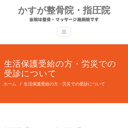
コ
かすが整骨院・指圧院
ン
テ
当院は整骨・マッサージ施術院です
ン
ツ
へ
ス
キ
ッ
生活保護受給の方・労災での
プ
受診について
ホーム
/
生活保護受給の方・労災での受診について