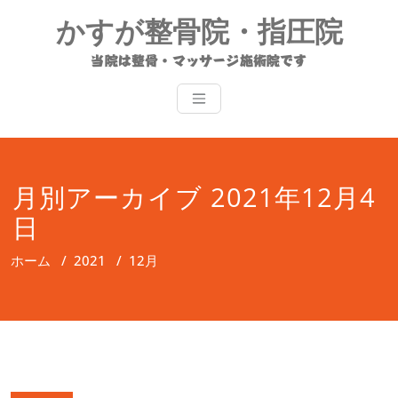
コ
かすが整骨院・指圧院
ン
テ
当院は整骨・マッサージ施術院です
ン
ツ
へ
ス
キ
ッ
月別アーカイブ 2021年12月4
プ
日
ホーム
/
2021
/
12月