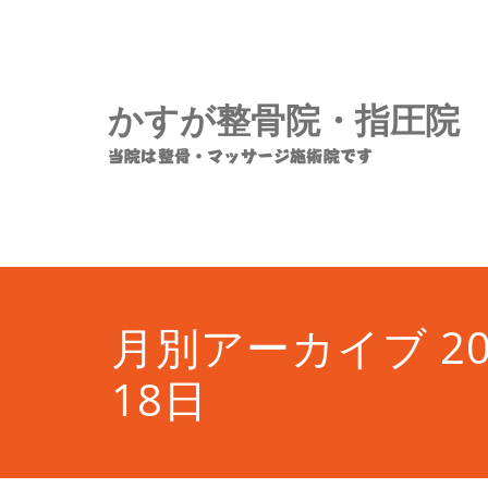
コ
ン
テ
ン
かすが整骨院・指圧院
ツ
へ
当院は整骨・マッサージ施術院です
ス
キ
ッ
プ
月別アーカイブ 20
18日