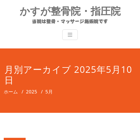
コ
かすが整骨院・指圧院
ン
テ
当院は整骨・マッサージ施術院です
ン
ツ
へ
ス
キ
ッ
月別アーカイブ 2025年5月10
プ
日
ホーム
/
2025
/
5月