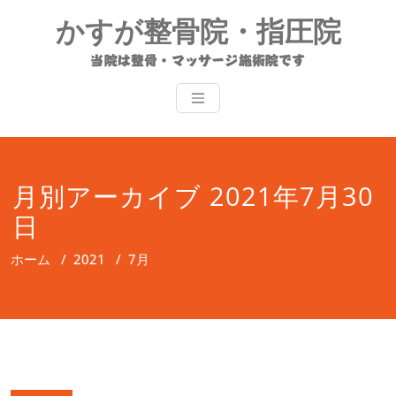
コ
かすが整骨院・指圧院
ン
テ
当院は整骨・マッサージ施術院です
ン
ツ
へ
ス
キ
ッ
月別アーカイブ 2021年7月30
プ
日
ホーム
/
2021
/
7月