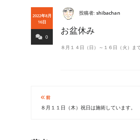
投稿者:
shibachan
2022年8月
16日
お盆休み
0
８月１４日（日）～１６日（火）ま
投
前
８月１１日（木）祝日は施術しています。
稿
ナ
ビ