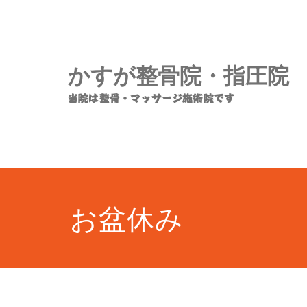
コ
ン
テ
ン
かすが整骨院・指圧院
ツ
へ
当院は整骨・マッサージ施術院です
ス
キ
ッ
プ
お盆休み