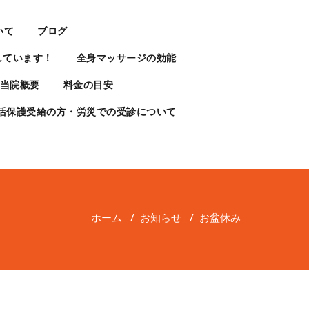
いて
ブログ
しています！
全身マッサージの効能
当院概要
料金の目安
活保護受給の方・労災での受診について
ホーム
/
お知らせ
/
お盆休み