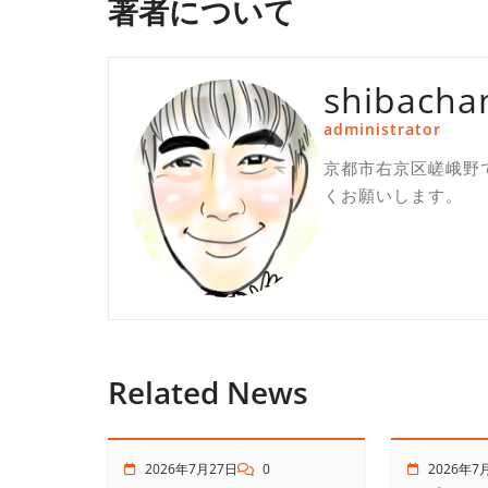
著者について
ゲ
ー
shibacha
シ
administrator
ョ
京都市右京区嵯峨野
ン
くお願いします。
Related News
2026年7月27日
0
2026年7