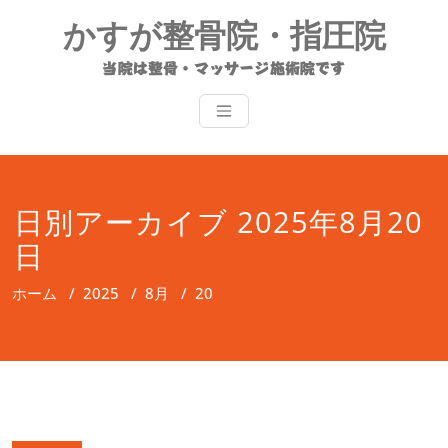
コ
かすが整骨院・指圧院
ン
テ
当院は整骨・マッサージ施術院です
ン
ツ
へ
ス
キ
ッ
日別アーカイブ 2025年8月20
プ
日
ホーム
/
2025
/
8月
/
20