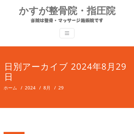
コ
かすが整骨院・指圧院
ン
テ
当院は整骨・マッサージ施術院です
ン
ツ
へ
ス
キ
ッ
日別アーカイブ 2024年8月29
プ
日
ホーム
/
2024
/
8月
/
29