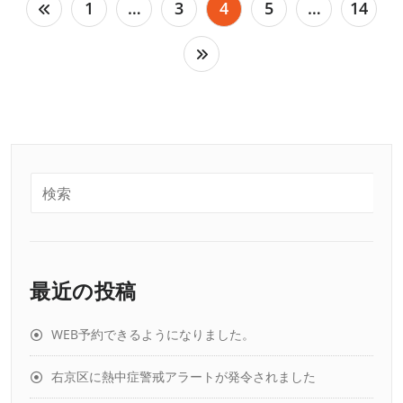
投
1
…
3
4
5
…
14
稿
の
ペ
ー
ジ
送
り
最近の投稿
WEB予約できるようになりました。
右京区に熱中症警戒アラートが発令されました