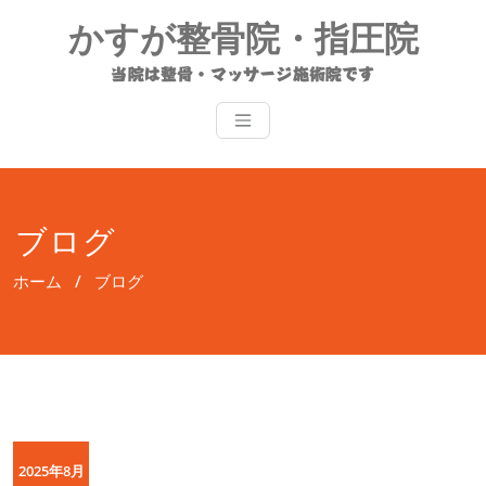
コ
かすが整骨院・指圧院
ン
テ
当院は整骨・マッサージ施術院です
ン
ツ
へ
ス
キ
ッ
ブログ
プ
ホーム
/ ブログ
2025年8月